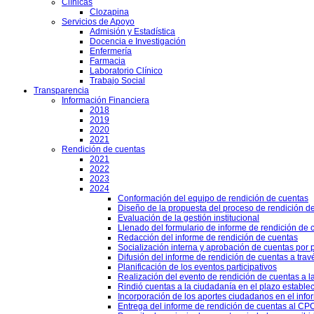
Clínicas
Clozapina
Servicios de Apoyo
Admisión y Estadística
Docencia e Investigación
Enfermería
Farmacia
Laboratorio Clínico
Trabajo Social
Transparencia
Información Financiera
2018
2019
2020
2021
Rendición de cuentas
2021
2022
2023
2024
Conformación del equipo de rendición de cuentas
Diseño de la propuesta del proceso de rendición d
Evaluación de la gestión institucional
Llenado del formulario de informe de rendición de
Redacción del informe de rendición de cuentas
Socialización interna y aprobación de cuentas por 
Difusión del informe de rendición de cuentas a trav
Planificación de los eventos participativos
Realización del evento de rendición de cuentas a l
Rindió cuentas a la ciudadanía en el plazo estable
Incorporación de los aportes ciudadanos en el info
Entrega del informe de rendición de cuentas al CPCC