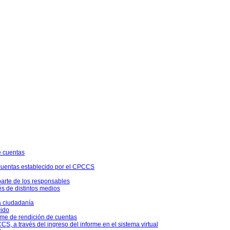
e cuentas
 cuentas establecido por el CPCCS
parte de los responsables
és de distintos medios
a ciudadanía
cido
rme de rendición de cuentas
S, a través del ingreso del informe en el sistema virtual