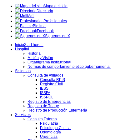
Mapa del sitio
Directorio
Mail
Profesionales
Biotime
Facebook
Síguenos en X
Inicio
Start here...
Hospital
Historia
Misión y Visión
Organigrama Institucional
Normas de comportamiento ético gubernamental
Sistemas
Consulta de Afiliados
Consulta RPIS
Registro Civil
IESS
ISSFA
ISSPOL
Registro de Emergencias
Registro de Triage
Registro de Producción Enfermería
Servicios
Consulta Externa
Psiquiatría
Psicología Clínica
Odontología
Urgencias