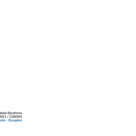
afael Barahona
8921 / 2286994
ito - Ecuador