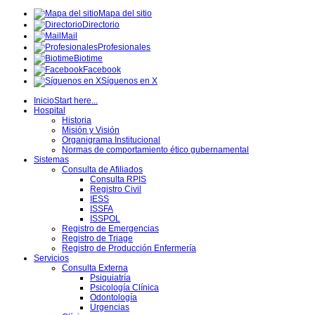
Mapa del sitio
Directorio
Mail
Profesionales
Biotime
Facebook
Síguenos en X
Inicio
Start here...
Hospital
Historia
Misión y Visión
Organigrama Institucional
Normas de comportamiento ético gubernamental
Sistemas
Consulta de Afiliados
Consulta RPIS
Registro Civil
IESS
ISSFA
ISSPOL
Registro de Emergencias
Registro de Triage
Registro de Producción Enfermería
Servicios
Consulta Externa
Psiquiatría
Psicología Clínica
Odontología
Urgencias