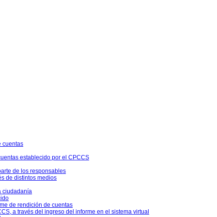
e cuentas
 cuentas establecido por el CPCCS
parte de los responsables
és de distintos medios
a ciudadanía
cido
rme de rendición de cuentas
S, a través del ingreso del informe en el sistema virtual