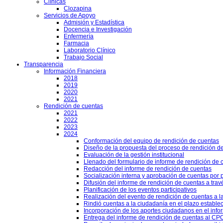
Clínicas
Clozapina
Servicios de Apoyo
Admisión y Estadística
Docencia e Investigación
Enfermería
Farmacia
Laboratorio Clínico
Trabajo Social
Transparencia
Información Financiera
2018
2019
2020
2021
Rendición de cuentas
2021
2022
2023
2024
Conformación del equipo de rendición de cuentas
Diseño de la propuesta del proceso de rendición d
Evaluación de la gestión institucional
Llenado del formulario de informe de rendición de
Redacción del informe de rendición de cuentas
Socialización interna y aprobación de cuentas por 
Difusión del informe de rendición de cuentas a trav
Planificación de los eventos participativos
Realización del evento de rendición de cuentas a l
Rindió cuentas a la ciudadanía en el plazo estable
Incorporación de los aportes ciudadanos en el info
Entrega del informe de rendición de cuentas al CPCC