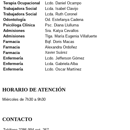
Terapia Ocupacional
Lcdo. Daniel Ocampo
Trabajadora Social
Lcda. Isabel Clavijo
Trabajadora Social
Lcda. Ruth Coronel
Odontología
Od. Estefanya Cadena
Psicóloga Clínica
Psc. Diana Llulluma
Admisiones
Sra. Katya Cevallos
Admisiones
Tlga. María Eugenia Villafuerte
Farmacia
Bqf. Doris Macas
Farmacia
Alexandra Ordoñez
Farmacia
Xavier Suárez
Enfermería
Lcdo. Jefferson Gómez
Enfermería
Lcda. Gabriela Alba
Enfermería
Lcdo. Oscar Martínez
HORARIO DE ATENCIÓN
Miércoles de 7h30 a 9h30
CONTACTO
Teléfono
2286 994 ext. 267